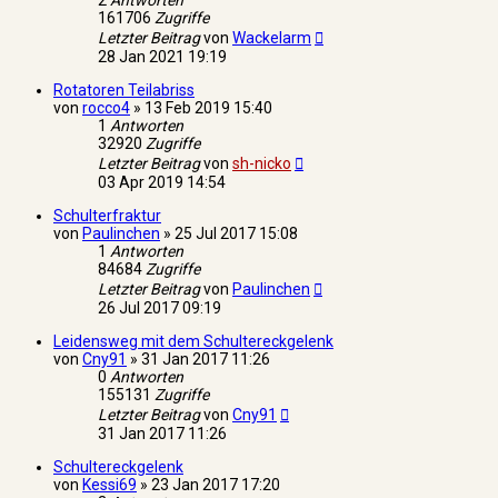
2
Antworten
161706
Zugriffe
Letzter Beitrag
von
Wackelarm
28 Jan 2021 19:19
Rotatoren Teilabriss
von
rocco4
»
13 Feb 2019 15:40
1
Antworten
32920
Zugriffe
Letzter Beitrag
von
sh-nicko
03 Apr 2019 14:54
Schulterfraktur
von
Paulinchen
»
25 Jul 2017 15:08
1
Antworten
84684
Zugriffe
Letzter Beitrag
von
Paulinchen
26 Jul 2017 09:19
Leidensweg mit dem Schultereckgelenk
von
Cny91
»
31 Jan 2017 11:26
0
Antworten
155131
Zugriffe
Letzter Beitrag
von
Cny91
31 Jan 2017 11:26
Schultereckgelenk
von
Kessi69
»
23 Jan 2017 17:20