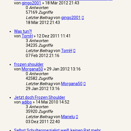
von
gingo2001
»
18 Mär 2012 21:43
0
Antworten
57169
Zugriffe
Letzter Beitrag
von
gingo2001
18 Mär 2012 21:43
Was tun?!
von
TomH
»
12 Dez 2011 11:41
3
Antworten
34235
Zugriffe
Letzter Beitrag
von
TomH
07 Feb 2012 21:16
frozen shoulder
von
Morgana50
»
29 Jan 2012 13:16
0
Antworten
42582
Zugriffe
Letzter Beitrag
von
Morgana50
29 Jan 2012 13:16
Jetzt doch Frozen Shoulder
von
adibo
»
14 Mai 2010 14:52
3
Antworten
35920
Zugriffe
Letzter Beitrag
von
Marielu
03 Dez 2011 22:40
Selbst Schulterspezialist weiß keinen Rat mehr