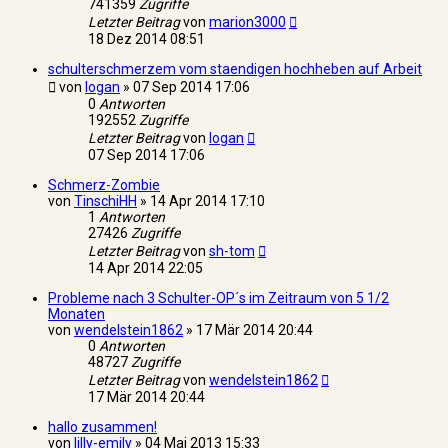
741359
Zugriffe
Letzter Beitrag
von
marion3000
18 Dez 2014 08:51
schulterschmerzem vom staendigen hochheben auf Arbeit
von
logan
»
07 Sep 2014 17:06
0
Antworten
192552
Zugriffe
Letzter Beitrag
von
logan
07 Sep 2014 17:06
Schmerz-Zombie
von
TinschiHH
»
14 Apr 2014 17:10
1
Antworten
27426
Zugriffe
Letzter Beitrag
von
sh-tom
14 Apr 2014 22:05
Probleme nach 3 Schulter-OP´s im Zeitraum von 5 1/2
Monaten
von
wendelstein1862
»
17 Mär 2014 20:44
0
Antworten
48727
Zugriffe
Letzter Beitrag
von
wendelstein1862
17 Mär 2014 20:44
hallo zusammen!
von
lilly-emily
»
04 Mai 2013 15:33