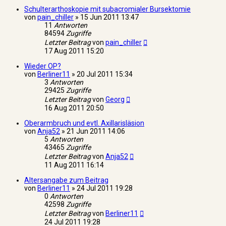
Schulterarthoskopie mit subacromialer Bursektomie
von
pain_chiller
»
15 Jun 2011 13:47
11
Antworten
84594
Zugriffe
Letzter Beitrag
von
pain_chiller
17 Aug 2011 15:20
Wieder OP?
von
Berliner11
»
20 Jul 2011 15:34
3
Antworten
29425
Zugriffe
Letzter Beitrag
von
Georg
16 Aug 2011 20:50
Oberarmbruch und evtl. Axillarisläsion
von
Anja52
»
21 Jun 2011 14:06
5
Antworten
43465
Zugriffe
Letzter Beitrag
von
Anja52
11 Aug 2011 16:14
Altersangabe zum Beitrag
von
Berliner11
»
24 Jul 2011 19:28
0
Antworten
42598
Zugriffe
Letzter Beitrag
von
Berliner11
24 Jul 2011 19:28