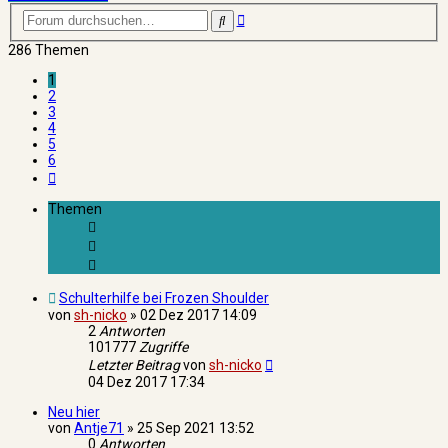
Erweiterte
Suche
Suche
286 Themen
1
2
3
4
5
6
Nächste
Themen
Schulterhilfe bei Frozen Shoulder
von
sh-nicko
»
02 Dez 2017 14:09
2
Antworten
101777
Zugriffe
Letzter Beitrag
von
sh-nicko
04 Dez 2017 17:34
Neu hier
von
Antje71
»
25 Sep 2021 13:52
0
Antworten