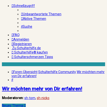
Schnellzugriff
Unbeantwortete Themen
Aktive Themen
Suche
FAQ
Anmelden
Registrieren
Zu Schulterhilfe.de
Schulterhilfe® kaufen
Schulterschmerzen Tipps
Foren-Übersicht
Schulterhilfe Community
Wir möchten mehr
von Dir erfahren!
Suche
Wir möchten mehr von Dir erfahren!
Moderatoren:
sh-tom
,
sh-nicko
Neues Thema