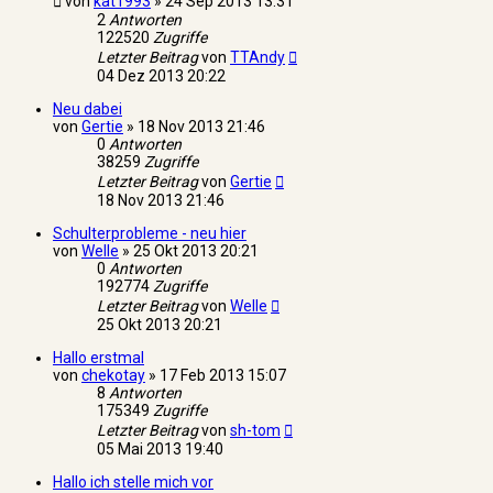
von
kat1993
»
24 Sep 2013 13:31
2
Antworten
122520
Zugriffe
Letzter Beitrag
von
TTAndy
04 Dez 2013 20:22
Neu dabei
von
Gertie
»
18 Nov 2013 21:46
0
Antworten
38259
Zugriffe
Letzter Beitrag
von
Gertie
18 Nov 2013 21:46
Schulterprobleme - neu hier
von
Welle
»
25 Okt 2013 20:21
0
Antworten
192774
Zugriffe
Letzter Beitrag
von
Welle
25 Okt 2013 20:21
Hallo erstmal
von
chekotay
»
17 Feb 2013 15:07
8
Antworten
175349
Zugriffe
Letzter Beitrag
von
sh-tom
05 Mai 2013 19:40
Hallo ich stelle mich vor