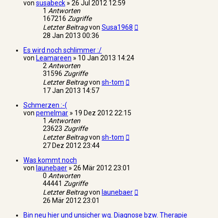
von
susabeck
»
26 Jul 2012 12:59
1
Antworten
167216
Zugriffe
Letzter Beitrag
von
Susa1968
28 Jan 2013 00:36
Es wird noch schlimmer :/
von
Leamareen
»
10 Jan 2013 14:24
2
Antworten
31596
Zugriffe
Letzter Beitrag
von
sh-tom
17 Jan 2013 14:57
Schmerzen :-(
von
pemelmar
»
19 Dez 2012 22:15
1
Antworten
23623
Zugriffe
Letzter Beitrag
von
sh-tom
27 Dez 2012 23:44
Was kommt noch
von
launebaer
»
26 Mär 2012 23:01
0
Antworten
44441
Zugriffe
Letzter Beitrag
von
launebaer
26 Mär 2012 23:01
Bin neu hier und unsicher wg. Diagnose bzw. Therapie