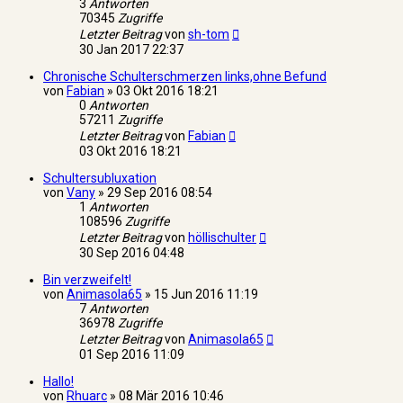
3
Antworten
70345
Zugriffe
Letzter Beitrag
von
sh-tom
30 Jan 2017 22:37
Chronische Schulterschmerzen links,ohne Befund
von
Fabian
»
03 Okt 2016 18:21
0
Antworten
57211
Zugriffe
Letzter Beitrag
von
Fabian
03 Okt 2016 18:21
Schultersubluxation
von
Vany
»
29 Sep 2016 08:54
1
Antworten
108596
Zugriffe
Letzter Beitrag
von
höllischulter
30 Sep 2016 04:48
Bin verzweifelt!
von
Animasola65
»
15 Jun 2016 11:19
7
Antworten
36978
Zugriffe
Letzter Beitrag
von
Animasola65
01 Sep 2016 11:09
Hallo!
von
Rhuarc
»
08 Mär 2016 10:46