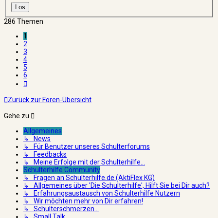
286 Themen
1
2
3
4
5
6
Nächste
Zurück zur Foren-Übersicht
Gehe zu
Allgemeines
↳ News
↳ Für Benutzer unseres Schulterforums
↳ Feedbacks
↳ Meine Erfolge mit der Schulterhilfe...
Schulterhilfe Community
↳ Fragen an Schulterhilfe.de (AktiFlex KG)
↳ Allgemeines über 'Die Schulterhilfe', Hilft Sie bei Dir auch?
↳ Erfahrungsaustausch von Schulterhilfe Nutzern
↳ Wir möchten mehr von Dir erfahren!
↳ Schulterschmerzen...
↳ Small Talk