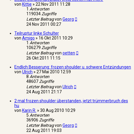
von
Kittie
»
22 Nov 2011 11:28
1
Antworten
119034
Zugriffe
Letzter Beitrag
von
Georg
24 Nov 2011 00:27
Teilruptur linke Schulter
von
Amigo
»
16 Okt 2011 10:29
1
Antworten
106279
Zugriffe
Letzter Beitrag
von
oetten
26 Okt 2011 11:15
Endlich Besserung: frozen shoulder u. schwere Entzündungen
von
Ulrich
»
27 Mai 2010 12:59
8
Antworten
48607
Zugriffe
Letzter Beitrag
von
Ulrich
24 Aug 2011 21:17
2 mal frozen shoulder überstanden, jetzt trümmerbruch des
hu
von
Karin R.
»
30 Aug 2010 10:29
5
Antworten
36906
Zugriffe
Letzter Beitrag
von
Georg
22 Aug 2011 19:03