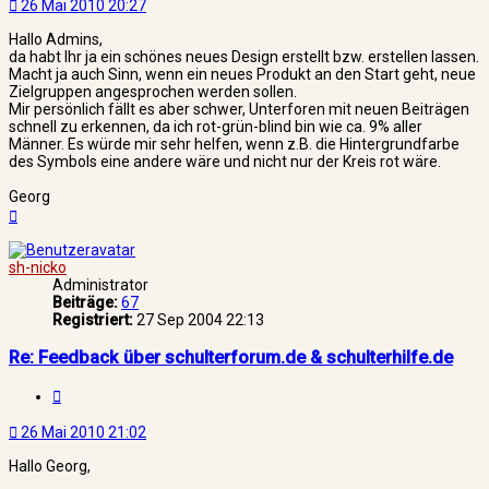
26 Mai 2010 20:27
Hallo Admins,
da habt Ihr ja ein schönes neues Design erstellt bzw. erstellen lassen.
Macht ja auch Sinn, wenn ein neues Produkt an den Start geht, neue
Zielgruppen angesprochen werden sollen.
Mir persönlich fällt es aber schwer, Unterforen mit neuen Beiträgen
schnell zu erkennen, da ich rot-grün-blind bin wie ca. 9% aller
Männer. Es würde mir sehr helfen, wenn z.B. die Hintergrundfarbe
des Symbols eine andere wäre und nicht nur der Kreis rot wäre.
Georg
Nach
oben
sh-nicko
Administrator
Beiträge:
67
Registriert:
27 Sep 2004 22:13
Re: Feedback über schulterforum.de & schulterhilfe.de
Zitat
26 Mai 2010 21:02
Hallo Georg,