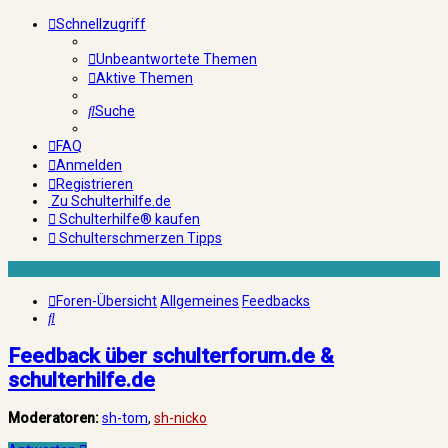
Schnellzugriff
Unbeantwortete Themen
Aktive Themen
Suche
FAQ
Anmelden
Registrieren
Zu Schulterhilfe.de
Schulterhilfe® kaufen
Schulterschmerzen Tipps
Foren-Übersicht
Allgemeines
Feedbacks
Suche
Feedback über schulterforum.de &
schulterhilfe.de
Moderatoren:
sh-tom
,
sh-nicko