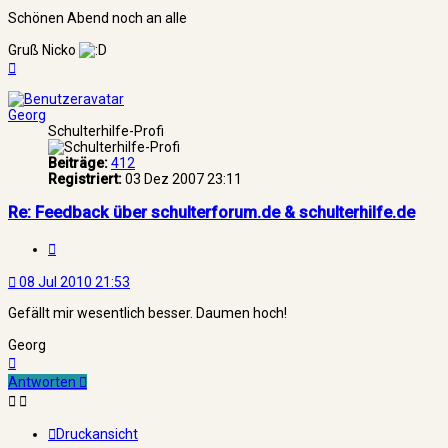
Schönen Abend noch an alle
Gruß Nicko
Nach
oben
Georg
Schulterhilfe-Profi
Beiträge:
412
Registriert:
03 Dez 2007 23:11
Re: Feedback über schulterforum.de & schulterhilfe.de
Zitat
08 Jul 2010 21:53
Gefällt mir wesentlich besser. Daumen hoch!
Georg
Nach
oben
Antworten
Druckansicht