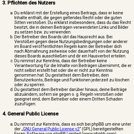
3. Pflichten des Nutzers
Du erklärst mit der Erstellung eines Beitrags, dass er keine
Inhalte enthält, die gegen geltendes Recht oder die guten
Sitten verstoßen. Du erklärst insbesondere, dass du das Recht
besitzt, die in deinen Beiträgen verwendeten Links und Bilder
zu setzen bzw. zu verwenden.
Der Betreiber des Boards übt das Hausrecht aus. Bei
Verstößen gegen diese Nutzungsbedingungen oder anderer
im Board veröffentlichten Regeln kann der Betreiber dich
nach Abmahnung zeitweise oder dauerhaft von der Nutzung
dieses Boards ausschließen und dir ein Hausverbot erteilen.
Du nimmst zur Kenntnis, dass der Betreiber keine
Verantwortung für die Inhalte von Beiträgen übernimmt, die er
nicht selbst erstellt hat oder die er nicht zur Kenntnis
genommen hat. Du gestattest dem Betreiber, dein
Benutzerkonto, Beiträge und Funktionen jederzeit zu löschen
oder zu sperren.
Du gestattest dem Betreiber darüber hinaus, deine Beiträge
abzuändern, sofern sie gegen o. g. Regeln verstoßen oder
geeignet sind, dem Betreiber oder einem Dritten Schaden
zuzufügen.
4. General Public License
Du nimmst zur Kenntnis, dass es sich bei phpBB um eine unter
der „
GNU General Public License v2
“ (GPL) bereitgestellten
Foren-Software von phpBB Limited (www.phpbb.com)