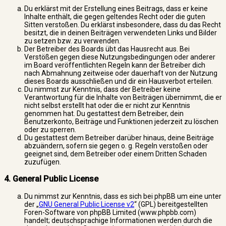
Du erklärst mit der Erstellung eines Beitrags, dass er keine
Inhalte enthält, die gegen geltendes Recht oder die guten
Sitten verstoßen. Du erklärst insbesondere, dass du das Recht
besitzt, die in deinen Beiträgen verwendeten Links und Bilder
zu setzen bzw. zu verwenden.
Der Betreiber des Boards übt das Hausrecht aus. Bei
Verstößen gegen diese Nutzungsbedingungen oder anderer
im Board veröffentlichten Regeln kann der Betreiber dich
nach Abmahnung zeitweise oder dauerhaft von der Nutzung
dieses Boards ausschließen und dir ein Hausverbot erteilen.
Du nimmst zur Kenntnis, dass der Betreiber keine
Verantwortung für die Inhalte von Beiträgen übernimmt, die er
nicht selbst erstellt hat oder die er nicht zur Kenntnis
genommen hat. Du gestattest dem Betreiber, dein
Benutzerkonto, Beiträge und Funktionen jederzeit zu löschen
oder zu sperren.
Du gestattest dem Betreiber darüber hinaus, deine Beiträge
abzuändern, sofern sie gegen o. g. Regeln verstoßen oder
geeignet sind, dem Betreiber oder einem Dritten Schaden
zuzufügen.
4. General Public License
Du nimmst zur Kenntnis, dass es sich bei phpBB um eine unter
der „
GNU General Public License v2
“ (GPL) bereitgestellten
Foren-Software von phpBB Limited (www.phpbb.com)
handelt; deutschsprachige Informationen werden durch die