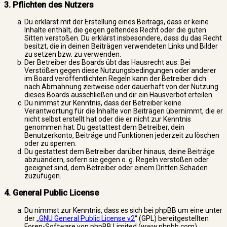
3. Pflichten des Nutzers
Du erklärst mit der Erstellung eines Beitrags, dass er keine
Inhalte enthält, die gegen geltendes Recht oder die guten
Sitten verstoßen. Du erklärst insbesondere, dass du das Recht
besitzt, die in deinen Beiträgen verwendeten Links und Bilder
zu setzen bzw. zu verwenden.
Der Betreiber des Boards übt das Hausrecht aus. Bei
Verstößen gegen diese Nutzungsbedingungen oder anderer
im Board veröffentlichten Regeln kann der Betreiber dich
nach Abmahnung zeitweise oder dauerhaft von der Nutzung
dieses Boards ausschließen und dir ein Hausverbot erteilen.
Du nimmst zur Kenntnis, dass der Betreiber keine
Verantwortung für die Inhalte von Beiträgen übernimmt, die er
nicht selbst erstellt hat oder die er nicht zur Kenntnis
genommen hat. Du gestattest dem Betreiber, dein
Benutzerkonto, Beiträge und Funktionen jederzeit zu löschen
oder zu sperren.
Du gestattest dem Betreiber darüber hinaus, deine Beiträge
abzuändern, sofern sie gegen o. g. Regeln verstoßen oder
geeignet sind, dem Betreiber oder einem Dritten Schaden
zuzufügen.
4. General Public License
Du nimmst zur Kenntnis, dass es sich bei phpBB um eine unter
der „
GNU General Public License v2
“ (GPL) bereitgestellten
Foren-Software von phpBB Limited (www.phpbb.com)