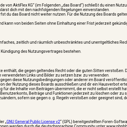
e von AktiFlex KG“ (im Folgenden „das Board“) schließt du einen Nutzu
rklärst dich mit den nachfolgenden Regelungen einverstanden.
fst du das Board nicht weiter nutzen. Für die Nutzung des Boards gelten
 kann von beiden Seiten ohne Einhaltung einer Frist jederzeit gekündi
einfaches, zeitlich und räumlich unbeschränktes und unentgeltliches Rec
ch Kündigung des Nutzungsvertrages bestehen.
lte enthält, die gegen geltendes Recht oder die guten Sitten verstoßen. D
en verwendeten Links und Bilder zu setzen bzw. zu verwenden.
n gegen diese Nutzungsbedingungen oder anderer im Board veröffentli
n der Nutzung dieses Boards ausschließen und dir ein Hausverbot erte
ür die Inhalte von Beiträgen übernimmt, die er nicht selbst erstellt hat
Benutzerkonto, Beiträge und Funktionen jederzeit zu löschen oder zu s
uändern, sofern sie gegen o. g. Regeln verstoßen oder geeignet sind, 
er „
GNU General Public License v2
“ (GPL) bereitgestellten Foren-Softw
ionen werden durch die deutschsprachige Community unter www.phpbb