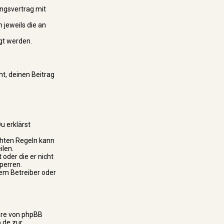
ngsvertrag mit
 jeweils die an
gt werden.
ht, deinen Beitrag
u erklärst
chten Regeln kann
ilen.
 oder die er nicht
perren.
dem Betreiber oder
are von phpBB
.de zur