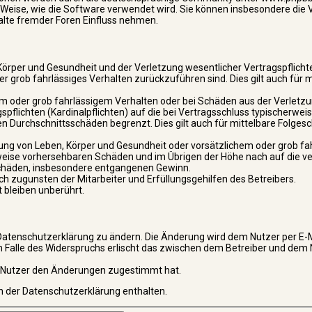
nd Weise, wie die Software verwendet wird. Sie können insbesondere di
alte fremder Foren Einfluss nehmen.
Körper und Gesundheit und der Verletzung wesentlicher Vertragspflicht
der grob fahrlässiges Verhalten zurückzuführen sind. Dies gilt auch für 
em oder grob fahrlässigem Verhalten oder bei Schäden aus der Verletz
pflichten (Kardinalpflichten) auf die bei Vertragsschluss typischerwe
n Durchschnittsschäden begrenzt. Dies gilt auch für mittelbare Folges
ung von Leben, Körper und Gesundheit oder vorsätzlichem oder grob f
rweise vorhersehbaren Schäden und im Übrigen der Höhe nach auf die v
 Schäden, insbesondere entgangenen Gewinn.
h zugunsten der Mitarbeiter und Erfüllungsgehilfen des Betreibers.
bleiben unberührt.
Datenschutzerklärung zu ändern. Die Änderung wird dem Nutzer per E-Ma
m Falle des Widerspruchs erlischt das zwischen dem Betreiber und dem
r Nutzer den Änderungen zugestimmt hat.
n der Datenschutzerklärung enthalten.