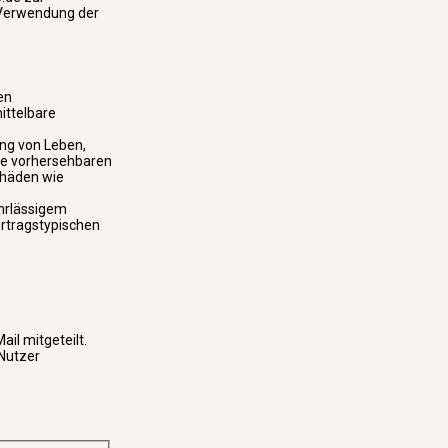
e Verwendung der
en
mittelbare
ung von Leben,
ise vorhersehbaren
chäden wie
ahrlässigem
ertragstypischen
il mitgeteilt.
 Nutzer