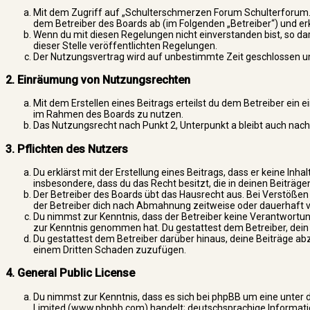
Mit dem Zugriff auf „Schulterschmerzen Forum Schulterforum.d
dem Betreiber des Boards ab (im Folgenden „Betreiber“) und e
Wenn du mit diesen Regelungen nicht einverstanden bist, so dar
dieser Stelle veröffentlichten Regelungen.
Der Nutzungsvertrag wird auf unbestimmte Zeit geschlossen und
2. Einräumung von Nutzungsrechten
Mit dem Erstellen eines Beitrags erteilst du dem Betreiber ein 
im Rahmen des Boards zu nutzen.
Das Nutzungsrecht nach Punkt 2, Unterpunkt a bleibt auch na
3. Pflichten des Nutzers
Du erklärst mit der Erstellung eines Beitrags, dass er keine Inha
insbesondere, dass du das Recht besitzt, die in deinen Beiträg
Der Betreiber des Boards übt das Hausrecht aus. Bei Verstöße
der Betreiber dich nach Abmahnung zeitweise oder dauerhaft vo
Du nimmst zur Kenntnis, dass der Betreiber keine Verantwortung f
zur Kenntnis genommen hat. Du gestattest dem Betreiber, dein 
Du gestattest dem Betreiber darüber hinaus, deine Beiträge abz
einem Dritten Schaden zuzufügen.
4. General Public License
Du nimmst zur Kenntnis, dass es sich bei phpBB um eine unter d
Limited (www.phpbb.com) handelt; deutschsprachige Informat