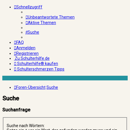
Schnellzugriff
Unbeantwortete Themen
Aktive Themen
Suche
FAQ
Anmelden
Registrieren
Zu Schulterhilfe.de
Schulterhilfe® kaufen
Schulterschmerzen Tipps
Foren-Übersicht
Suche
Suche
Suchanfrage
Suche nach Wörtern: