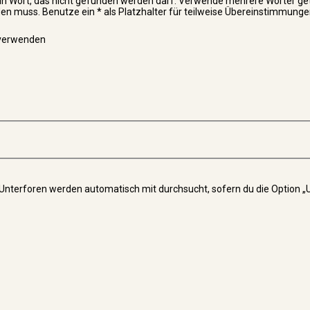
in Wort, das nicht gefunden werden darf. Verwende mehrere Wörter ge
n muss. Benutze ein * als Platzhalter für teilweise Übereinstimmunge
 verwenden
 Unterforen werden automatisch mit durchsucht, sofern du die Option „