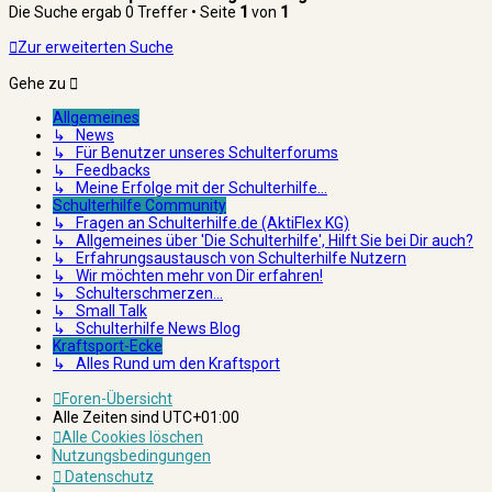
Die Suche ergab 0 Treffer • Seite
1
von
1
Zur erweiterten Suche
Gehe zu
Allgemeines
↳ News
↳ Für Benutzer unseres Schulterforums
↳ Feedbacks
↳ Meine Erfolge mit der Schulterhilfe...
Schulterhilfe Community
↳ Fragen an Schulterhilfe.de (AktiFlex KG)
↳ Allgemeines über 'Die Schulterhilfe', Hilft Sie bei Dir auch?
↳ Erfahrungsaustausch von Schulterhilfe Nutzern
↳ Wir möchten mehr von Dir erfahren!
↳ Schulterschmerzen...
↳ Small Talk
↳ Schulterhilfe News Blog
Kraftsport-Ecke
↳ Alles Rund um den Kraftsport
Foren-Übersicht
Alle Zeiten sind
UTC+01:00
Alle Cookies löschen
Nutzungsbedingungen
Datenschutz