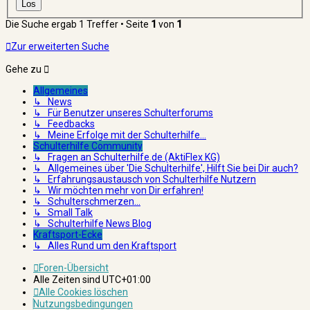
Die Suche ergab 1 Treffer • Seite
1
von
1
Zur erweiterten Suche
Gehe zu
Allgemeines
↳ News
↳ Für Benutzer unseres Schulterforums
↳ Feedbacks
↳ Meine Erfolge mit der Schulterhilfe...
Schulterhilfe Community
↳ Fragen an Schulterhilfe.de (AktiFlex KG)
↳ Allgemeines über 'Die Schulterhilfe', Hilft Sie bei Dir auch?
↳ Erfahrungsaustausch von Schulterhilfe Nutzern
↳ Wir möchten mehr von Dir erfahren!
↳ Schulterschmerzen...
↳ Small Talk
↳ Schulterhilfe News Blog
Kraftsport-Ecke
↳ Alles Rund um den Kraftsport
Foren-Übersicht
Alle Zeiten sind
UTC+01:00
Alle Cookies löschen
Nutzungsbedingungen