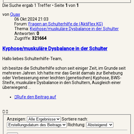
Suche
Die Suche ergab 1 Treffer • Seite
1
von
1
von
Quax
06 Okt 2024 21:03
Forum:
Fragen an Schulterhilfe.de (AktiFlex KG)
Thema:
Kyphose/muskuläre Dysbalance in der Schulter
Antworten:
0
Zugriffe:
321664
Kyphose/muskuläre Dysbalance in der Schulter
Hallo liebes Schulterhilfe-Team,
ich besitze die Schulterhilfe schon seit einiger Zeit, im Grunde seit
mehreren Jahren. Ich hatte mir das Gerät damals zur Behebung
oder Verbesserung einer leichten (genetischen) Kyphose, BWS-
Steife, muskuläre Dysbalance in den Schultern, Ausgleich einer
überwiegend ...
Rufe den Beitrag auf
Anzeigen:
Sortiere nach:
Richtung: