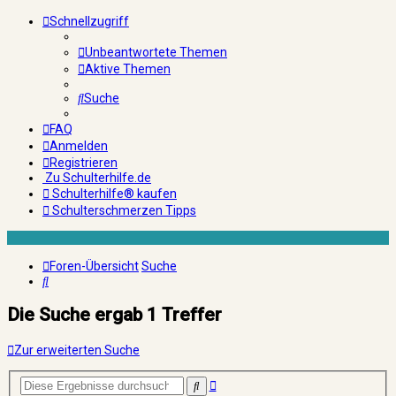
Schnellzugriff
Unbeantwortete Themen
Aktive Themen
Suche
FAQ
Anmelden
Registrieren
Zu Schulterhilfe.de
Schulterhilfe® kaufen
Schulterschmerzen Tipps
Foren-Übersicht
Suche
Suche
Die Suche ergab 1 Treffer
Zur erweiterten Suche
Erweiterte
Suche