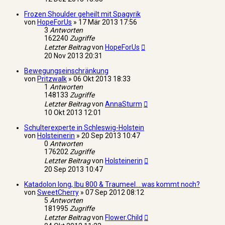
Frozen Shoulder geheilt mit Spagyrik
von
HopeForUs
»
17 Mär 2013 17:56
3
Antworten
162240
Zugriffe
Letzter Beitrag
von
HopeForUs
20 Nov 2013 20:31
Bewegungseinschränkung
von
Pritzwalk
»
06 Okt 2013 18:33
1
Antworten
148133
Zugriffe
Letzter Beitrag
von
AnnaSturm
10 Okt 2013 12:01
Schulterexperte in Schleswig-Holstein
von
Holsteinerin
»
20 Sep 2013 10:47
0
Antworten
176202
Zugriffe
Letzter Beitrag
von
Holsteinerin
20 Sep 2013 10:47
Katadolon long, Ibu 800 & Traumeel....was kommt noch?
von
SweetCherry
»
07 Sep 2012 08:12
5
Antworten
181995
Zugriffe
Letzter Beitrag
von
Flower.Child