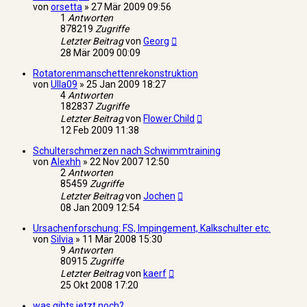
von
orsetta
»
27 Mär 2009 09:56
1
Antworten
878219
Zugriffe
Letzter Beitrag
von
Georg
28 Mär 2009 00:09
Rotatorenmanschettenrekonstruktion
von
Ulla09
»
25 Jan 2009 18:27
4
Antworten
182837
Zugriffe
Letzter Beitrag
von
Flower.Child
12 Feb 2009 11:38
Schulterschmerzen nach Schwimmtraining
von
Alexhh
»
22 Nov 2007 12:50
2
Antworten
85459
Zugriffe
Letzter Beitrag
von
Jochen
08 Jan 2009 12:54
Ursachenforschung: FS, Impingement, Kalkschulter etc.
von
Silvia
»
11 Mär 2008 15:30
9
Antworten
80915
Zugriffe
Letzter Beitrag
von
kaerf
25 Okt 2008 17:20
was gibts jetzt noch?