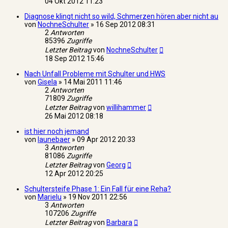
04 Okt 2012 11:23
Diagnose klingt nicht so wild, Schmerzen hören aber nicht au
von
NochneSchulter
»
16 Sep 2012 08:31
2
Antworten
85396
Zugriffe
Letzter Beitrag
von
NochneSchulter
18 Sep 2012 15:46
Nach Unfall Probleme mit Schulter und HWS
von
Gisela
»
14 Mai 2011 11:46
2
Antworten
71809
Zugriffe
Letzter Beitrag
von
willihammer
26 Mai 2012 08:18
ist hier noch jemand
von
launebaer
»
09 Apr 2012 20:33
3
Antworten
81086
Zugriffe
Letzter Beitrag
von
Georg
12 Apr 2012 20:25
Schultersteife Phase 1: Ein Fall für eine Reha?
von
Marielu
»
19 Nov 2011 22:56
3
Antworten
107206
Zugriffe
Letzter Beitrag
von
Barbara