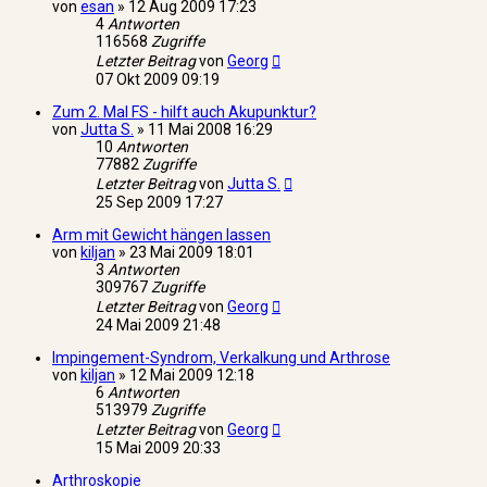
von
esan
»
12 Aug 2009 17:23
4
Antworten
116568
Zugriffe
Letzter Beitrag
von
Georg
07 Okt 2009 09:19
Zum 2. Mal FS - hilft auch Akupunktur?
von
Jutta S.
»
11 Mai 2008 16:29
10
Antworten
77882
Zugriffe
Letzter Beitrag
von
Jutta S.
25 Sep 2009 17:27
Arm mit Gewicht hängen lassen
von
kiljan
»
23 Mai 2009 18:01
3
Antworten
309767
Zugriffe
Letzter Beitrag
von
Georg
24 Mai 2009 21:48
Impingement-Syndrom, Verkalkung und Arthrose
von
kiljan
»
12 Mai 2009 12:18
6
Antworten
513979
Zugriffe
Letzter Beitrag
von
Georg
15 Mai 2009 20:33
Arthroskopie