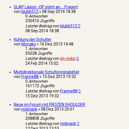
SLAP Läsion -OP steht an.....Fragen!
von
blubb512
»
08 Sep 2014 18:38
0
Antworten
230410
Zugriffe
Letzter Beitrag
von
blubb512
08 Sep 2014 18:38
Kühlung der Schulter
von
Monako
»
16 Dez 2013 14:48
1
Antworten
55028
Zugriffe
Letzter Beitrag
von
sh-nicko
24 Feb 2014 15:02
Multidirektionale Schulterinstabilität
von
Franne88
»
15 Dez 2013 19:32
0
Antworten
161172
Zugriffe
Letzter Beitrag
von
Franne88
15 Dez 2013 19:32
Neue im Forum mit FROZEN SHOULDER
von
nicknack
»
08 Dez 2013 20:01
1
Antworten
208808
Zugriffe
Letzter Beitrag
von
nicknack
12 Dez 2013 13:53