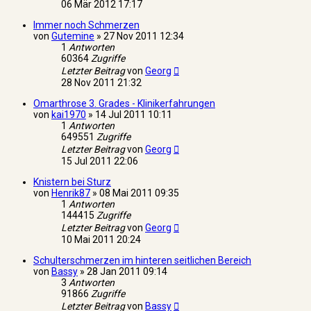
06 Mär 2012 17:17
Immer noch Schmerzen
von
Gutemine
»
27 Nov 2011 12:34
1
Antworten
60364
Zugriffe
Letzter Beitrag
von
Georg
28 Nov 2011 21:32
Omarthrose 3. Grades - Klinikerfahrungen
von
kai1970
»
14 Jul 2011 10:11
1
Antworten
649551
Zugriffe
Letzter Beitrag
von
Georg
15 Jul 2011 22:06
Knistern bei Sturz
von
Henrik87
»
08 Mai 2011 09:35
1
Antworten
144415
Zugriffe
Letzter Beitrag
von
Georg
10 Mai 2011 20:24
Schulterschmerzen im hinteren seitlichen Bereich
von
Bassy
»
28 Jan 2011 09:14
3
Antworten
91866
Zugriffe
Letzter Beitrag
von
Bassy