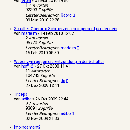
von
Vreni
»
07 Mär 2010 19:50
1
Antworten
92393
Zugriffe
Letzter Beitrag
von
Georg
09 Mär 2010 22:28
Schulter-Oberarm Schmerzen Impingement ja oder nein
von
marle.m
»
14 Feb 2010 12:02
2
Antworten
95770
Zugriffe
Letzter Beitrag
von
marle.m
15 Feb 2010 08:50
Wobenzym gegen die Entzündung in der Schulter
von
hoffi-2
»
27 Okt 2008 11:41
11
Antworten
104743
Zugriffe
Letzter Beitrag
von
Jo
27 Dez 2009 13:11
Triceps
von
adibo
»
26 Okt 2009 22:44
9
Antworten
93691
Zugriffe
Letzter Beitrag
von
adibo
02 Nov 2009 21:33
Impingement?