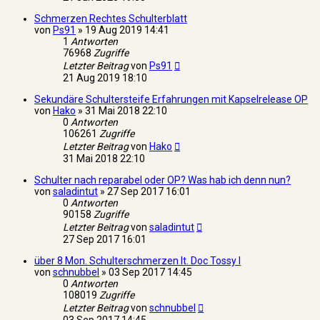
Schmerzen Rechtes Schulterblatt
von
Ps91
»
19 Aug 2019 14:41
1
Antworten
76968
Zugriffe
Letzter Beitrag
von
Ps91
21 Aug 2019 18:10
Sekundäre Schultersteife Erfahrungen mit Kapselrelease OP
von
Hako
»
31 Mai 2018 22:10
0
Antworten
106261
Zugriffe
Letzter Beitrag
von
Hako
31 Mai 2018 22:10
Schulter nach reparabel oder OP? Was hab ich denn nun?
von
saladintut
»
27 Sep 2017 16:01
0
Antworten
90158
Zugriffe
Letzter Beitrag
von
saladintut
27 Sep 2017 16:01
über 8 Mon. Schulterschmerzen lt. Doc Tossy I
von
schnubbel
»
03 Sep 2017 14:45
0
Antworten
108019
Zugriffe
Letzter Beitrag
von
schnubbel