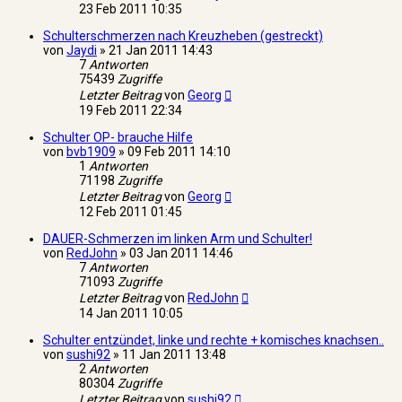
23 Feb 2011 10:35
Schulterschmerzen nach Kreuzheben (gestreckt)
von
Jaydi
»
21 Jan 2011 14:43
7
Antworten
75439
Zugriffe
Letzter Beitrag
von
Georg
19 Feb 2011 22:34
Schulter OP- brauche Hilfe
von
bvb1909
»
09 Feb 2011 14:10
1
Antworten
71198
Zugriffe
Letzter Beitrag
von
Georg
12 Feb 2011 01:45
DAUER-Schmerzen im linken Arm und Schulter!
von
RedJohn
»
03 Jan 2011 14:46
7
Antworten
71093
Zugriffe
Letzter Beitrag
von
RedJohn
14 Jan 2011 10:05
Schulter entzündet, linke und rechte + komisches knachsen..
von
sushi92
»
11 Jan 2011 13:48
2
Antworten
80304
Zugriffe
Letzter Beitrag
von
sushi92