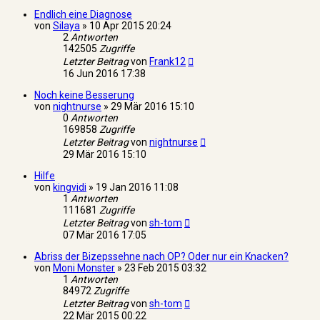
Endlich eine Diagnose
von
Silaya
»
10 Apr 2015 20:24
2
Antworten
142505
Zugriffe
Letzter Beitrag
von
Frank12
16 Jun 2016 17:38
Noch keine Besserung
von
nightnurse
»
29 Mär 2016 15:10
0
Antworten
169858
Zugriffe
Letzter Beitrag
von
nightnurse
29 Mär 2016 15:10
Hilfe
von
kingvidi
»
19 Jan 2016 11:08
1
Antworten
111681
Zugriffe
Letzter Beitrag
von
sh-tom
07 Mär 2016 17:05
Abriss der Bizepssehne nach OP? Oder nur ein Knacken?
von
Moni Monster
»
23 Feb 2015 03:32
1
Antworten
84972
Zugriffe
Letzter Beitrag
von
sh-tom
22 Mär 2015 00:22