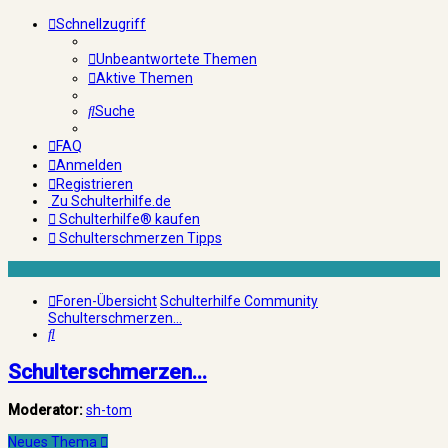
Schnellzugriff
Unbeantwortete Themen
Aktive Themen
Suche
FAQ
Anmelden
Registrieren
Zu Schulterhilfe.de
Schulterhilfe® kaufen
Schulterschmerzen Tipps
Foren-Übersicht
Schulterhilfe Community
Schulterschmerzen...
Suche
Schulterschmerzen...
Moderator:
sh-tom
Neues Thema