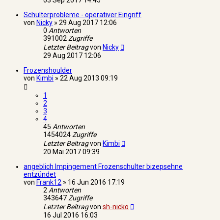
03 Sep 2017 14:45
Schulterprobleme - operativer Eingriff
von
Nicky
»
29 Aug 2017 12:06
0
Antworten
391002
Zugriffe
Letzter Beitrag
von
Nicky
29 Aug 2017 12:06
Frozenshoulder
von
Kimbi
»
22 Aug 2013 09:19
1
2
3
4
45
Antworten
1454024
Zugriffe
Letzter Beitrag
von
Kimbi
20 Mai 2017 09:39
angeblich Impingement Frozenschulter bizepsehne
entzündet
von
Frank12
»
16 Jun 2016 17:19
2
Antworten
343647
Zugriffe
Letzter Beitrag
von
sh-nicko
16 Jul 2016 16:03