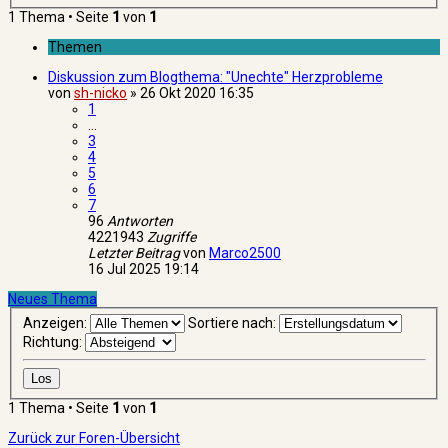
1 Thema • Seite
1
von
1
Themen
Diskussion zum Blogthema: "Unechte" Herzprobleme
von
sh-nicko
»
26 Okt 2020 16:35
1
…
3
4
5
6
7
96
Antworten
4221943
Zugriffe
Letzter Beitrag
von
Marco2500
16 Jul 2025 19:14
Neues Thema
Anzeigen:
Sortiere nach:
Richtung:
1 Thema • Seite
1
von
1
Zurück zur Foren-Übersicht