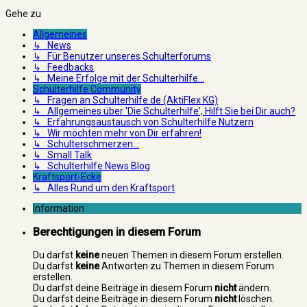
Gehe zu
Allgemeines
↳ News
↳ Für Benutzer unseres Schulterforums
↳ Feedbacks
↳ Meine Erfolge mit der Schulterhilfe...
Schulterhilfe Community
↳ Fragen an Schulterhilfe.de (AktiFlex KG)
↳ Allgemeines über 'Die Schulterhilfe', Hilft Sie bei Dir auch?
↳ Erfahrungsaustausch von Schulterhilfe Nutzern
↳ Wir möchten mehr von Dir erfahren!
↳ Schulterschmerzen...
↳ Small Talk
↳ Schulterhilfe News Blog
Kraftsport-Ecke
↳ Alles Rund um den Kraftsport
Information
Berechtigungen in diesem Forum
Du darfst
keine
neuen Themen in diesem Forum erstellen.
Du darfst
keine
Antworten zu Themen in diesem Forum
erstellen.
Du darfst deine Beiträge in diesem Forum
nicht
ändern.
Du darfst deine Beiträge in diesem Forum
nicht
löschen.