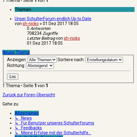
1 Thema • Seite
1
von
1
Themen
Unser SchulterForum endlich Up to Date
von
sh-nicko
»
01 Dez 2017 18:05
0
Antworten
708234
Zugriffe
Letzter Beitrag
von
sh-nicko
01 Dez 2017 18:05
Neues Thema
Anzeigen:
Sortiere nach:
Richtung:
1 Thema • Seite
1
von
1
Zurück zur Foren-Übersicht
Gehe zu
Allgemeines
↳ News
↳ Für Benutzer unseres Schulterforums
↳ Feedbacks
↳ Meine Erfolge mit der Schulterhilfe...