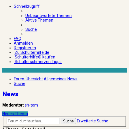
Schnellzugriff
Unbeantwortete Themen
Aktive Themen
Suche
FAQ
Anmelden
Registrieren
Zu Schulterhilfe.de
Schulterhilfe® kaufen
Schulterschmerzen Tipps
Foren-Übersicht
Allgemeines
News
Suche
News
Moderator:
sh-tom
Neues Thema
Erweiterte Suche
Suche