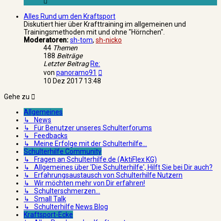
Alles Rund um den Kraftsport
Diskutiert hier über Krafttraining im allgemeinen und
Trainingsmethoden mit und ohne "Hörnchen".
Moderatoren:
sh-tom
,
sh-nicko
44
Themen
188
Beiträge
Letzter Beitrag
Re:
Neuester
von
panoramo91
Beitrag
10 Dez 2017 13:48
Gehe zu
Allgemeines
↳ News
↳ Für Benutzer unseres Schulterforums
↳ Feedbacks
↳ Meine Erfolge mit der Schulterhilfe...
Schulterhilfe Community
↳ Fragen an Schulterhilfe.de (AktiFlex KG)
↳ Allgemeines über 'Die Schulterhilfe', Hilft Sie bei Dir auch?
↳ Erfahrungsaustausch von Schulterhilfe Nutzern
↳ Wir möchten mehr von Dir erfahren!
↳ Schulterschmerzen...
↳ Small Talk
↳ Schulterhilfe News Blog
Kraftsport-Ecke