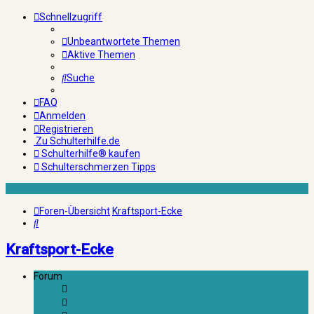
Schnellzugriff
Unbeantwortete Themen
Aktive Themen
Suche
FAQ
Anmelden
Registrieren
Zu Schulterhilfe.de
Schulterhilfe® kaufen
Schulterschmerzen Tipps
Foren-Übersicht
Kraftsport-Ecke
Suche
Kraftsport-Ecke
Forum