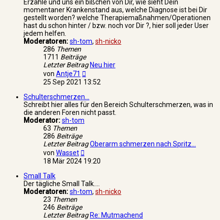
Erzähle und uns ein bißchen von Dir, wie sieht Dein
momentaner Krankenstand aus, welche Diagnose ist bei Dir
gestellt worden? welche Therapiemaßnahmen/Operationen
hast du schon hinter / bzw. noch vor Dir ?, hier soll jeder User
jedem helfen.
Moderatoren:
sh-tom
,
sh-nicko
286
Themen
1711
Beiträge
Letzter Beitrag
Neu hier
Neuester
von
Antje71
Beitrag
25 Sep 2021 13:52
Schulterschmerzen...
Schreibt hier alles für den Bereich Schulterschmerzen, was in
die anderen Foren nicht passt.
Moderator:
sh-tom
63
Themen
286
Beiträge
Letzter Beitrag
Oberarm schmerzen nach Spritz…
Neuester
von
Wasset
Beitrag
18 Mär 2024 19:20
Small Talk
Der tägliche Small Talk....
Moderatoren:
sh-tom
,
sh-nicko
23
Themen
246
Beiträge
Letzter Beitrag
Re: Mutmachend