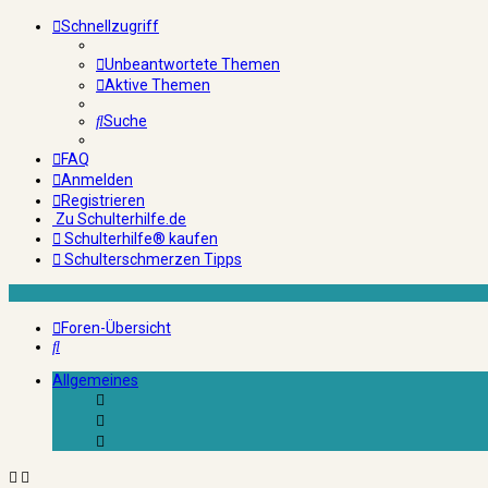
Schnellzugriff
Unbeantwortete Themen
Aktive Themen
Suche
FAQ
Anmelden
Registrieren
Zu Schulterhilfe.de
Schulterhilfe® kaufen
Schulterschmerzen Tipps
Foren-Übersicht
Suche
Allgemeines