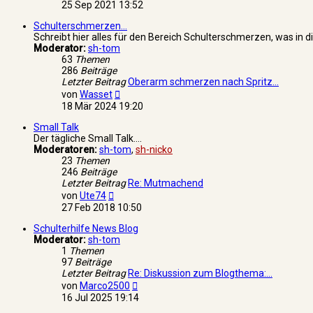
Beitrag
25 Sep 2021 13:52
Schulterschmerzen...
Schreibt hier alles für den Bereich Schulterschmerzen, was in d
Moderator:
sh-tom
63
Themen
286
Beiträge
Letzter Beitrag
Oberarm schmerzen nach Spritz…
Neuester
von
Wasset
Beitrag
18 Mär 2024 19:20
Small Talk
Der tägliche Small Talk....
Moderatoren:
sh-tom
,
sh-nicko
23
Themen
246
Beiträge
Letzter Beitrag
Re: Mutmachend
Neuester
von
Ute74
Beitrag
27 Feb 2018 10:50
Schulterhilfe News Blog
Moderator:
sh-tom
1
Themen
97
Beiträge
Letzter Beitrag
Re: Diskussion zum Blogthema:…
Neuester
von
Marco2500
Beitrag
16 Jul 2025 19:14