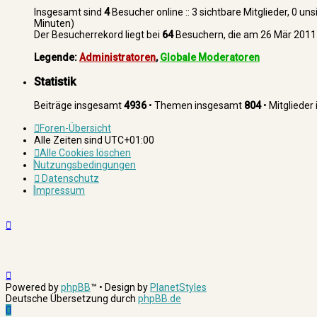
Insgesamt sind
4
Besucher online :: 3 sichtbare Mitglieder, 0 u
Minuten)
Der Besucherrekord liegt bei
64
Besuchern, die am 26 Mär 2011 0
Legende:
Administratoren
,
Globale Moderatoren
Statistik
Beiträge insgesamt
4936
• Themen insgesamt
804
• Mitgliede
Foren-Übersicht
Alle Zeiten sind
UTC+01:00
Alle Cookies löschen
Nutzungsbedingungen
Datenschutz
Impressum
Powered by
phpBB
™
• Design by
PlanetStyles
Deutsche Übersetzung durch
phpBB.de