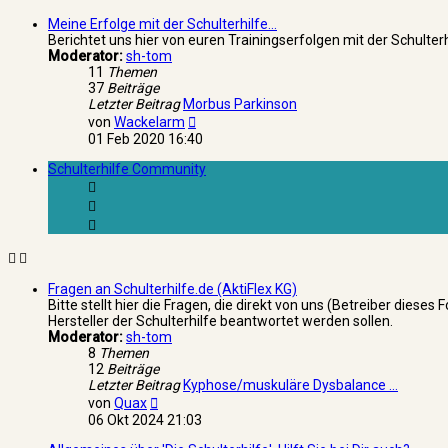
Meine Erfolge mit der Schulterhilfe...
Berichtet uns hier von euren Trainingserfolgen mit der Schulter
Moderator:
sh-tom
11
Themen
37
Beiträge
Letzter Beitrag
Morbus Parkinson
Neuester
von
Wackelarm
Beitrag
01 Feb 2020 16:40
Schulterhilfe Community
Fragen an Schulterhilfe.de (AktiFlex KG)
Bitte stellt hier die Fragen, die direkt von uns (Betreiber dieses
Hersteller der Schulterhilfe beantwortet werden sollen.
Moderator:
sh-tom
8
Themen
12
Beiträge
Letzter Beitrag
Kyphose/muskuläre Dysbalance …
Neuester
von
Quax
Beitrag
06 Okt 2024 21:03