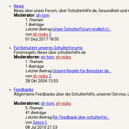
News
News über unser Forum, über Schulterhilfe.de, Gesundheit und 
Moderator:
sh-tom
1
Themen
1
Beiträge
Letzter Beitrag
Unser SchulterForum endlich U…
Neuester
von
sh-nicko
Beitrag
01 Dez 2017 18:05
Für Benutzer unseres Schulterforums
Forenregeln, News über schulterhilfe.de
Moderatoren:
sh-tom
,
sh-nicko
1
Themen
1
Beiträge
Letzter Beitrag
Unsere Regeln für Benutzer de…
Neuester
von
sh-nicko
Beitrag
28 Okt 2004 13:03
Feedbacks
Allgemeine Feedbacks über die Schulterhilfe, unseren Service,
Moderatoren:
sh-tom
,
sh-nicko
5
Themen
41
Beiträge
Letzter Beitrag
Re: Feedback über schulterfor…
Neuester
von
Georg
Beitrag
08 Jul 2010 21:53