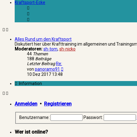
Kraftsport-Ecke
Alles Rund um den Kraftsport
Diskutiert hier über Krafttraining im allgemeinen und Training
Moderatoren:
sh-tom
,
sh-nicko
44
Themen
188
Beiträge
Letzter Beitrag
Re:
Neuester
von
panoramo91
Beitrag
10 Dez 2017 13:48
Information
Anmelden
•
Registrieren
Benutzername:
Passwort:
Wer ist online?