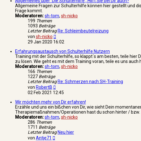
Allgemeines über 'Die Schulterhilfe', Hilft Sie bei Dir auch?
Allgemeine Fragen zur Schulterhilfe können hier gestellt und di
Frage kommt.
Moderatoren:
sh-tom
,
sh-nicko
199
Themen
1093
Beiträge
Letzter Beitrag
Re: Schleimbeutelreizung
Neuester
von
sh-nicko
Beitrag
29 Jan 2020 16:02
Erfahrungsaustausch von Schulterhilfe Nutzern
Training mit der Schulterhilfe, so klappt´s am besten, teile hi
zu lösen. Wie geht es mit dem Training voran, teile es uns auch h
Moderatoren:
sh-tom
,
sh-nicko
166
Themen
1227
Beiträge
Letzter Beitrag
Re: Schmerzen nach SH-Training
Neuester
von
RobertB
Beitrag
02 Feb 2021 12:45
Wir möchten mehr von Dir erfahren!
Erzähle und uns ein bißchen von Dir, wie sieht Dein momentaner
Therapiemaßnahmen/Operationen hast du schon hinter / bzw. noch
Moderatoren:
sh-tom
,
sh-nicko
286
Themen
1711
Beiträge
Letzter Beitrag
Neu hier
Neuester
von
Antje71