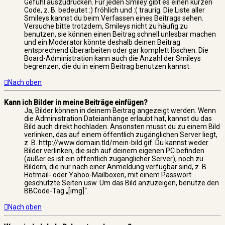
Gefühl auszudrücken. Für jeden Smiley gibt es einen kurzen
Code, z. B. bedeutet :) fröhlich und :( traurig. Die Liste aller
Smileys kannst du beim Verfassen eines Beitrags sehen.
Versuche bitte trotzdem, Smileys nicht zu häufig zu
benutzen, sie können einen Beitrag schnell unlesbar machen
und ein Moderator könnte deshalb deinen Beitrag
entsprechend überarbeiten oder gar komplett löschen. Die
Board-Administration kann auch die Anzahl der Smileys
begrenzen, die du in einem Beitrag benutzen kannst.
Nach oben
Kann ich Bilder in meine Beiträge einfügen?
Ja, Bilder können in deinem Beitrag angezeigt werden. Wenn
die Administration Dateianhänge erlaubt hat, kannst du das
Bild auch direkt hochladen. Ansonsten musst du zu einem Bild
verlinken, das auf einem öffentlich zugänglichen Server liegt,
z. B. http://www.domain.tld/mein-bild.gif. Du kannst weder
Bilder verlinken, die sich auf deinem eigenen PC befinden
(außer es ist ein öffentlich zugänglicher Server), noch zu
Bildern, die nur nach einer Anmeldung verfügbar sind, z. B.
Hotmail- oder Yahoo-Mailboxen, mit einem Passwort
geschützte Seiten usw. Um das Bild anzuzeigen, benutze den
BBCode-Tag „[img]“.
Nach oben