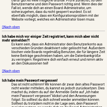
Dafür gibt es viele mögliche Gründe. Prüfe zunächst, ob dein
Benutzername und dein Passwort richtig sind. Wenn dies der
Fall ist, wende dich an einen Board-Administrator, um
sicherzugehen, dass du nicht gesperrt wurdest. Es ist
ebenfalls möglich, dass ein Konfigurationsproblem mit der
Website vorliegt, welches ein Administrator lösen muss.
Nach oben
Ich habe mich vor einiger Zeit registriert, kann mich aber nicht
mehr anmelden?!
Es kann sein, dass ein Administrator dein Benutzerkonto aus
verschieden Gründen deaktiviert oder gelöscht hat. Außerdem
löschen viele Boards regelmäßig Benutzer, die für längere Zeit
keine Beiträge geschrieben haben, um die Datenbankgröße
zu verringern. Registriere dich einfach erneut und nimm aktiv
an den Diskussionen teil!
Nach oben
Ich habe mein Passwort vergessen!
Das ist nicht schlimm! Wir können dir zwar dein altes Passwort
nicht wieder mitteilen, du kannst es jedoch zurücksetzen. Dies
machst du, indem du auf der Anmelde-Seite auf „Ich habe
mein Passwort vergessen“ klickst und den Anweisungen
folgst. So solltest du dich schnell wieder anmelden können.
Solltest du trotzdem nicht in der Lage sein, dein Passwort