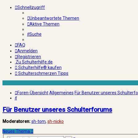
Schnellzugriff
Unbeantwortete Themen
Aktive Themen
Suche
FAQ
Anmelden
Registrieren
Zu Schulterhilfe.de
Schulterhilfe® kaufen
Schulterschmerzen Tipps
Foren-Übersicht
Allgemeines
Für Benutzer unseres Schulterf
Suche
Für Benutzer unseres Schulterforums
Moderatoren:
sh-tom
,
sh-nicko
Neues Thema