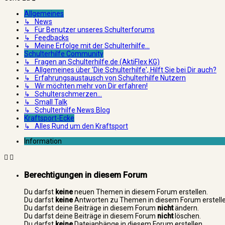
Allgemeines
↳ News
↳ Für Benutzer unseres Schulterforums
↳ Feedbacks
↳ Meine Erfolge mit der Schulterhilfe...
Schulterhilfe Community
↳ Fragen an Schulterhilfe.de (AktiFlex KG)
↳ Allgemeines über 'Die Schulterhilfe', Hilft Sie bei Dir auch?
↳ Erfahrungsaustausch von Schulterhilfe Nutzern
↳ Wir möchten mehr von Dir erfahren!
↳ Schulterschmerzen...
↳ Small Talk
↳ Schulterhilfe News Blog
Kraftsport-Ecke
↳ Alles Rund um den Kraftsport
Information
Berechtigungen in diesem Forum
Du darfst
keine
neuen Themen in diesem Forum erstellen.
Du darfst
keine
Antworten zu Themen in diesem Forum erstelle
Du darfst deine Beiträge in diesem Forum
nicht
ändern.
Du darfst deine Beiträge in diesem Forum
nicht
löschen.
Du darfst
keine
Dateianhänge in diesem Forum erstellen.