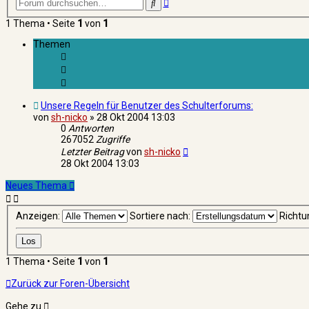
Erweiterte
Suche
Suche
1 Thema • Seite
1
von
1
Themen
Unsere Regeln für Benutzer des Schulterforums:
von
sh-nicko
»
28 Okt 2004 13:03
0
Antworten
267052
Zugriffe
Letzter Beitrag
von
sh-nicko
28 Okt 2004 13:03
Neues Thema
Anzeigen:
Sortiere nach:
Richtu
1 Thema • Seite
1
von
1
Zurück zur Foren-Übersicht
Gehe zu