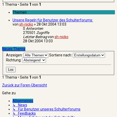
1 Thema • Seite
1
von
1
Themen
Unsere Regeln für Benutzer des Schulterforums:
von
sh-nicko
»
28 Okt 2004 13:03
0
Antworten
270501
Zugriffe
Letzter Beitrag
von
sh-nicko
28 Okt 2004 13:03
Neues Thema
Anzeigen:
Sortiere nach:
Richtung:
1 Thema • Seite
1
von
1
Zurück zur Foren-Übersicht
Gehe zu
Allgemeines
↳ News
↳ Für Benutzer unseres Schulterforums
↳ Feedbacks