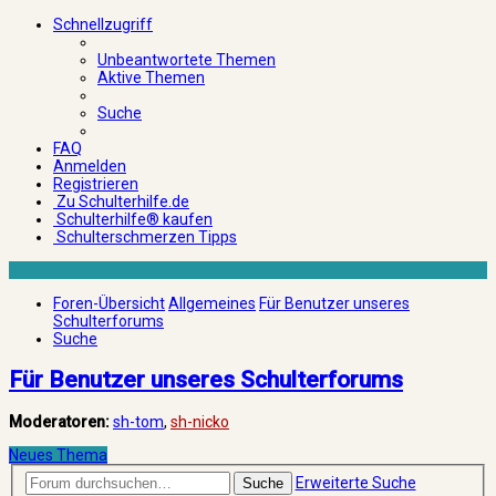
Schnellzugriff
Unbeantwortete Themen
Aktive Themen
Suche
FAQ
Anmelden
Registrieren
Zu Schulterhilfe.de
Schulterhilfe® kaufen
Schulterschmerzen Tipps
Foren-Übersicht
Allgemeines
Für Benutzer unseres
Schulterforums
Suche
Für Benutzer unseres Schulterforums
Moderatoren:
sh-tom
,
sh-nicko
Neues Thema
Erweiterte Suche
Suche