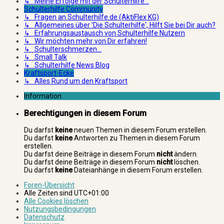
↳ Meine Erfolge mit der Schulterhilfe...
Schulterhilfe Community
↳ Fragen an Schulterhilfe.de (AktiFlex KG)
↳ Allgemeines über 'Die Schulterhilfe', Hilft Sie bei Dir auch?
↳ Erfahrungsaustausch von Schulterhilfe Nutzern
↳ Wir möchten mehr von Dir erfahren!
↳ Schulterschmerzen...
↳ Small Talk
↳ Schulterhilfe News Blog
Kraftsport-Ecke
↳ Alles Rund um den Kraftsport
Information
Berechtigungen in diesem Forum
Du darfst
keine
neuen Themen in diesem Forum erstellen.
Du darfst
keine
Antworten zu Themen in diesem Forum
erstellen.
Du darfst deine Beiträge in diesem Forum
nicht
ändern.
Du darfst deine Beiträge in diesem Forum
nicht
löschen.
Du darfst
keine
Dateianhänge in diesem Forum erstellen.
Foren-Übersicht
Alle Zeiten sind
UTC+01:00
Alle Cookies löschen
Nutzungsbedingungen
Datenschutz