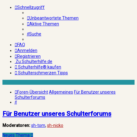
Schnellzugriff
Unbeantwortete Themen
Aktive Themen
Suche
FAQ
Anmelden
Registrieren
Zu Schulterhilfe.de
Schulterhilfe® kaufen
Schulterschmerzen Tipps
Foren-Übersicht
Allgemeines
Für Benutzer unseres
Schulterforums
Suche
Für Benutzer unseres Schulterforums
Moderatoren:
sh-tom
,
sh-nicko
Neues Thema