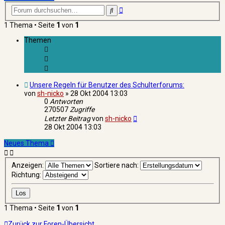
Erweiterte
Suche
Suche
1 Thema • Seite
1
von
1
Themen
Unsere Regeln für Benutzer des Schulterforums:
von
sh-nicko
»
28 Okt 2004 13:03
0
Antworten
270507
Zugriffe
Letzter Beitrag
von
sh-nicko
28 Okt 2004 13:03
Neues Thema
Anzeigen:
Sortiere nach:
Richtung:
1 Thema • Seite
1
von
1
Zurück zur Foren-Übersicht