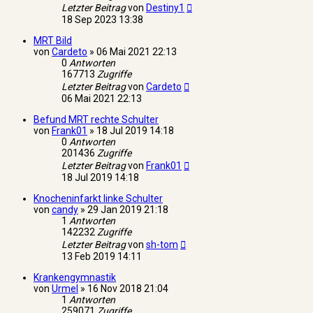
Letzter Beitrag
von
Destiny1
18 Sep 2023 13:38
MRT Bild
von
Cardeto
»
06 Mai 2021 22:13
0
Antworten
167713
Zugriffe
Letzter Beitrag
von
Cardeto
06 Mai 2021 22:13
Befund MRT rechte Schulter
von
Frank01
»
18 Jul 2019 14:18
0
Antworten
201436
Zugriffe
Letzter Beitrag
von
Frank01
18 Jul 2019 14:18
Knocheninfarkt linke Schulter
von
candy
»
29 Jan 2019 21:18
1
Antworten
142232
Zugriffe
Letzter Beitrag
von
sh-tom
13 Feb 2019 14:11
Krankengymnastik
von
Urmel
»
16 Nov 2018 21:04
1
Antworten
259071
Zugriffe