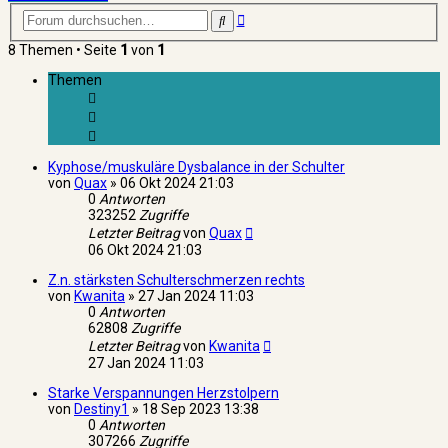
Erweiterte
Suche
Suche
8 Themen • Seite
1
von
1
Themen
Kyphose/muskuläre Dysbalance in der Schulter
von
Quax
»
06 Okt 2024 21:03
0
Antworten
323252
Zugriffe
Letzter Beitrag
von
Quax
06 Okt 2024 21:03
Z.n. stärksten Schulterschmerzen rechts
von
Kwanita
»
27 Jan 2024 11:03
0
Antworten
62808
Zugriffe
Letzter Beitrag
von
Kwanita
27 Jan 2024 11:03
Starke Verspannungen Herzstolpern
von
Destiny1
»
18 Sep 2023 13:38
0
Antworten
307266
Zugriffe