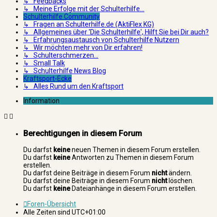
↳ Feedbacks
↳ Meine Erfolge mit der Schulterhilfe...
Schulterhilfe Community
↳ Fragen an Schulterhilfe.de (AktiFlex KG)
↳ Allgemeines über 'Die Schulterhilfe', Hilft Sie bei Dir auch?
↳ Erfahrungsaustausch von Schulterhilfe Nutzern
↳ Wir möchten mehr von Dir erfahren!
↳ Schulterschmerzen...
↳ Small Talk
↳ Schulterhilfe News Blog
Kraftsport-Ecke
↳ Alles Rund um den Kraftsport
Information
Berechtigungen in diesem Forum
Du darfst
keine
neuen Themen in diesem Forum erstellen.
Du darfst
keine
Antworten zu Themen in diesem Forum
erstellen.
Du darfst deine Beiträge in diesem Forum
nicht
ändern.
Du darfst deine Beiträge in diesem Forum
nicht
löschen.
Du darfst
keine
Dateianhänge in diesem Forum erstellen.
Foren-Übersicht
Alle Zeiten sind
UTC+01:00