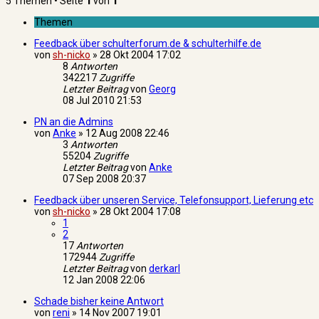
5 Themen • Seite
1
von
1
Themen
Feedback über schulterforum.de & schulterhilfe.de
von
sh-nicko
»
28 Okt 2004 17:02
8
Antworten
342217
Zugriffe
Letzter Beitrag
von
Georg
08 Jul 2010 21:53
PN an die Admins
von
Anke
»
12 Aug 2008 22:46
3
Antworten
55204
Zugriffe
Letzter Beitrag
von
Anke
07 Sep 2008 20:37
Feedback über unseren Service, Telefonsupport, Lieferung etc
von
sh-nicko
»
28 Okt 2004 17:08
1
2
17
Antworten
172944
Zugriffe
Letzter Beitrag
von
derkarl
12 Jan 2008 22:06
Schade bisher keine Antwort
von
reni
»
14 Nov 2007 19:01