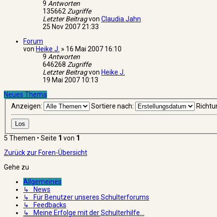
9
Antworten
135662
Zugriffe
Letzter Beitrag
von
Claudia Jahn
25 Nov 2007 21:33
Forum
von
Heike J.
»
16 Mai 2007 16:10
9
Antworten
646268
Zugriffe
Letzter Beitrag
von
Heike J.
19 Mai 2007 10:13
Neues Thema
Anzeigen:
Sortiere nach:
Richtu
5 Themen • Seite
1
von
1
Zurück zur Foren-Übersicht
Gehe zu
Allgemeines
↳ News
↳ Für Benutzer unseres Schulterforums
↳ Feedbacks
↳ Meine Erfolge mit der Schulterhilfe...