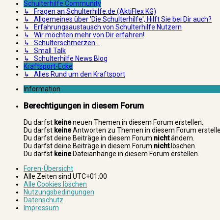
Schulterhilfe Community
↳ Fragen an Schulterhilfe.de (AktiFlex KG)
↳ Allgemeines über 'Die Schulterhilfe', Hilft Sie bei Dir auch?
↳ Erfahrungsaustausch von Schulterhilfe Nutzern
↳ Wir möchten mehr von Dir erfahren!
↳ Schulterschmerzen...
↳ Small Talk
↳ Schulterhilfe News Blog
Kraftsport-Ecke
↳ Alles Rund um den Kraftsport
Information
Berechtigungen in diesem Forum
Du darfst
keine
neuen Themen in diesem Forum erstellen.
Du darfst
keine
Antworten zu Themen in diesem Forum erstelle
Du darfst deine Beiträge in diesem Forum
nicht
ändern.
Du darfst deine Beiträge in diesem Forum
nicht
löschen.
Du darfst
keine
Dateianhänge in diesem Forum erstellen.
Foren-Übersicht
Alle Zeiten sind
UTC+01:00
Alle Cookies löschen
Nutzungsbedingungen
Datenschutz
Impressum