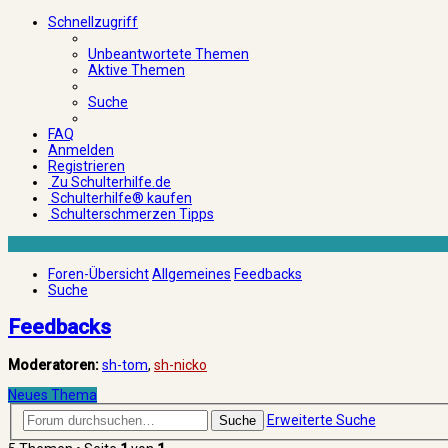
Schnellzugriff
Unbeantwortete Themen
Aktive Themen
Suche
FAQ
Anmelden
Registrieren
Zu Schulterhilfe.de
Schulterhilfe® kaufen
Schulterschmerzen Tipps
Foren-Übersicht
Allgemeines
Feedbacks
Suche
Feedbacks
Moderatoren:
sh-tom
,
sh-nicko
Neues Thema
Erweiterte Suche
Suche