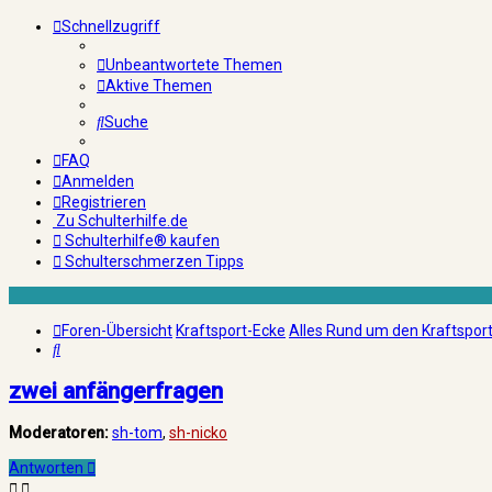
Schnellzugriff
Unbeantwortete Themen
Aktive Themen
Suche
FAQ
Anmelden
Registrieren
Zu Schulterhilfe.de
Schulterhilfe® kaufen
Schulterschmerzen Tipps
Foren-Übersicht
Kraftsport-Ecke
Alles Rund um den Kraftspor
Suche
zwei anfängerfragen
Moderatoren:
sh-tom
,
sh-nicko
Antworten