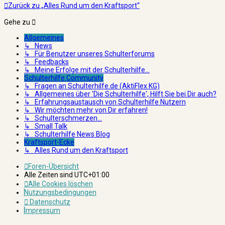
Zurück zu „Alles Rund um den Kraftsport“
Gehe zu
Allgemeines
↳ News
↳ Für Benutzer unseres Schulterforums
↳ Feedbacks
↳ Meine Erfolge mit der Schulterhilfe...
Schulterhilfe Community
↳ Fragen an Schulterhilfe.de (AktiFlex KG)
↳ Allgemeines über 'Die Schulterhilfe', Hilft Sie bei Dir auch?
↳ Erfahrungsaustausch von Schulterhilfe Nutzern
↳ Wir möchten mehr von Dir erfahren!
↳ Schulterschmerzen...
↳ Small Talk
↳ Schulterhilfe News Blog
Kraftsport-Ecke
↳ Alles Rund um den Kraftsport
Foren-Übersicht
Alle Zeiten sind
UTC+01:00
Alle Cookies löschen
Nutzungsbedingungen
Datenschutz
Impressum