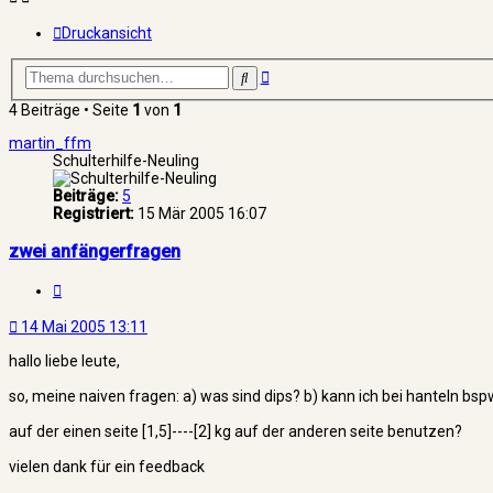
Druckansicht
Erweiterte
Suche
Suche
4 Beiträge • Seite
1
von
1
martin_ffm
Schulterhilfe-Neuling
Beiträge:
5
Registriert:
15 Mär 2005 16:07
zwei anfängerfragen
Zitat
14 Mai 2005 13:11
hallo liebe leute,
so, meine naiven fragen: a) was sind dips? b) kann ich bei hanteln bsp
auf der einen seite [1,5]----[2] kg auf der anderen seite benutzen?
vielen dank für ein feedback