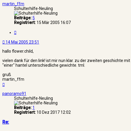
martin_ffm
Schulterhilfe-Neuling
Beiträge:
5
Registriert:
15 Mär 2005 16:07
Zitat
14 Mai 2005 23:51
hallo flower.child,
vielen dank für den link! ist mir nun klar. zu der zweiten geschichte
"einer" hantel unterschiedliche gewichte. tml.
gruß
martin_ffm
Nach
oben
panoramo91
Schulterhilfe-Neuling
Beiträge:
1
Registriert:
10 Dez 2017 12:02
Re: