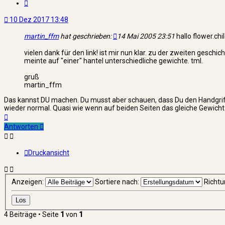
Zitat
10 Dez 2017 13:48
martin_ffm
hat geschrieben:
14 Mai 2005 23:51
hallo flower.chil
vielen dank für den link! ist mir nun klar. zu der zweiten geschic
meinte auf "einer" hantel unterschiedliche gewichte. tml.
gruß
martin_ffm
Das kannst DU machen. Du musst aber schauen, dass Du den Handgriff
wieder normal. Quasi wie wenn auf beiden Seiten das gleiche Gewicht
Nach
oben
Antworten
Druckansicht
Anzeigen:
Sortiere nach:
Richtu
4 Beiträge • Seite
1
von
1