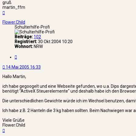
gruß
martin_ffm
Nach
oben
Flower.Child
Schulterhilfe-Profi
Beiträge:
102
Registriert:
30 Okt 2004 10:20
Wohnort:
NRW
Zitat
14 Mai 2005 16:33
Hallo Martin,
ich habe gegoogelt und eine Webseite gefunden, wo u.a. Dips dargest
benötigt "ActiveX Steuerelemente" und deshalb habe ich den Browser 
Die unterschiedlichen Gewichte würde ich im Wechsel benutzen, damit d
Ich habe z.B. 2 Hanteln die 3 kg haben sollten. Beim Nachwiegen war a
Viele Grüße
Flower.Child
Nach
oben