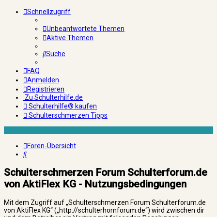
Schnellzugriff
Unbeantwortete Themen
Aktive Themen
Suche
FAQ
Anmelden
Registrieren
Zu Schulterhilfe.de
Schulterhilfe® kaufen
Schulterschmerzen Tipps
Foren-Übersicht
Suche
Schulterschmerzen Forum Schulterforum.de
von AktiFlex KG - Nutzungsbedingungen
Mit dem Zugriff auf „Schulterschmerzen Forum Schulterforum.de
von AktiFlex KG“ („http://schulterhornforum.de“) wird zwischen dir