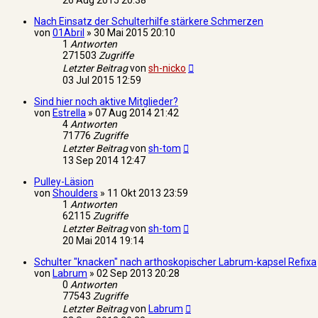
26 Aug 2015 20:38
Nach Einsatz der Schulterhilfe stärkere Schmerzen
von
01Abril
»
30 Mai 2015 20:10
1
Antworten
271503
Zugriffe
Letzter Beitrag
von
sh-nicko
03 Jul 2015 12:59
Sind hier noch aktive Mitglieder?
von
Estrella
»
07 Aug 2014 21:42
4
Antworten
71776
Zugriffe
Letzter Beitrag
von
sh-tom
13 Sep 2014 12:47
Pulley-Läsion
von
Shoulders
»
11 Okt 2013 23:59
1
Antworten
62115
Zugriffe
Letzter Beitrag
von
sh-tom
20 Mai 2014 19:14
Schulter "knacken" nach arthoskopischer Labrum-kapsel Refixa
von
Labrum
»
02 Sep 2013 20:28
0
Antworten
77543
Zugriffe
Letzter Beitrag
von
Labrum