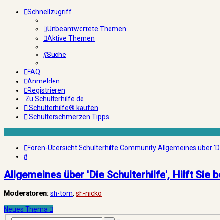
Schnellzugriff
Unbeantwortete Themen
Aktive Themen
Suche
FAQ
Anmelden
Registrieren
Zu Schulterhilfe.de
Schulterhilfe® kaufen
Schulterschmerzen Tipps
Foren-Übersicht
Schulterhilfe Community
Allgemeines über 'Die
Suche
Allgemeines über 'Die Schulterhilfe', Hilft Sie b
Moderatoren:
sh-tom
,
sh-nicko
Neues Thema