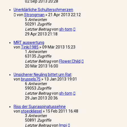
02 Sep 2013 20:28
Unerklärliche Schulterschmerzen
von
Strongman
»
21 Apr 2013 22:12
5
Antworten
50291
Zugriffe
Letzter Beitrag
von
sh-tom
29 Apr 2013 21:18
MRT auswertung
von
Tinki1985
»
09 Mär 2013 15:23
1
Antworten
63135
Zugriffe
Letzter Beitrag
von
Flower.Child
20 Mär 2013 16:00
Unsicherer Neuling bittet um Rat
von
brussels75
»
13 Jan 2013 19:01
6
Antworten
59053
Zugriffe
Letzter Beitrag
von
sh-tom
29 Jan 2013 20:36
Riss der Supraspinatussehne
von
stoeckliesel
»
15 Feb 2011 16:48
3
Antworten
50891
Zugriffe
Letzter Beitrag
von
Impi