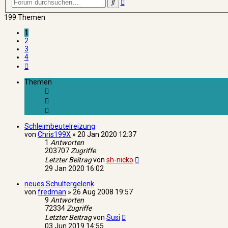
Erweiterte
Suche
Suche
199 Themen
1
2
3
4
Nächste
Themen
Schleimbeutelreizung
von
Chris199X
»
20 Jan 2020 12:37
1
Antworten
203707
Zugriffe
Letzter Beitrag
von
sh-nicko
29 Jan 2020 16:02
neues Schultergelenk
von
fredman
»
26 Aug 2008 19:57
9
Antworten
72334
Zugriffe
Letzter Beitrag
von
Susi
03 Jun 2019 14:55