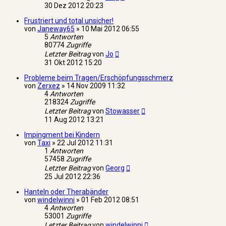
30 Dez 2012 20:23
Frustriert und total unsicher!
von
Janeway65
»
10 Mai 2012 06:55
5
Antworten
80774
Zugriffe
Letzter Beitrag
von
Jo
31 Okt 2012 15:20
Probleme beim Tragen/Erschöpfungsschmerz
von
Zerxez
»
14 Nov 2009 11:32
4
Antworten
218324
Zugriffe
Letzter Beitrag
von
Stowasser
11 Aug 2012 13:21
Impingment bei Kindern
von
Taxi
»
22 Jul 2012 11:31
1
Antworten
57458
Zugriffe
Letzter Beitrag
von
Georg
25 Jul 2012 22:36
Hanteln oder Therabänder
von
windelwinni
»
01 Feb 2012 08:51
4
Antworten
53001
Zugriffe
Letzter Beitrag
von
windelwinni