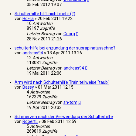
05 Feb 2012 19:07
Schulterhilfe hilft nicht mehr (?)
von
HoFra
»
20 Feb 2011 19:22
10
Antworten
89197
Zugriffe
Letzter Beitrag
von
Georg
28 Nov 2011 21:26
schulterhilfe bei enzündung der suprapinatussehne?
von
andreas94
»
13 Apr 2011 13:26
12
Antworten
113081
Zugriffe
Letzter Beitrag
von
andreas94
19 Mai 2011 22:06
Arm wird nach Schulterhilfe Train teilweise "taub"
von
Bassy
»
01 Mär 2011 12:15
4
Antworten
162379
Zugriffe
Letzter Beitrag
von
sh-tom
19 Apr 2011 20:33
Schmerzen nach der Verwendung der Schulterhilfe
von
RobertL
»
08 Feb 2011 12:59
5
Antworten
269819
Zugriffe