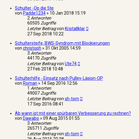
Schulter -Op die 5te
von
Padde1234
»
10 Jan 2018 15:19
2
Antworten
60505
Zugriffe
Letzter Beitrag
von
Kristallklar
27 Sep 2018 10:22
Schultersteife, BWS-Syndrom mit Blockierungen
von
christoph
»
31 Okt 2005 14:59
3
Antworten
44170
Zugriffe
Letzter Beitrag
von
Ute74
27 Feb 2018 10:48
Schulterhilfe - Einsatz nach Pulley-Läsion-OP
von
Roman
»
14 Sep 2016 12:56
1
Antworten
49007
Zugriffe
Letzter Beitrag
von
sh-tom
17 Sep 2016 08:41
Ab wann ist mit einer spürbaren Verbesserung zu rechnen?
von
Dawabo
»
09 Aug 2015 01:55
3
Antworten
265711
Zugriffe
Letzter Beitrag
von
sh-tom