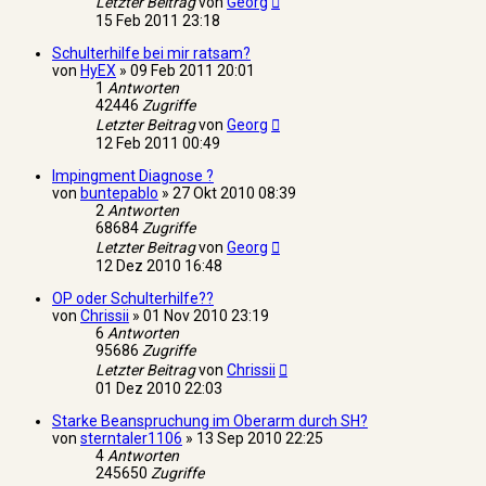
Letzter Beitrag
von
Georg
15 Feb 2011 23:18
Schulterhilfe bei mir ratsam?
von
HyEX
»
09 Feb 2011 20:01
1
Antworten
42446
Zugriffe
Letzter Beitrag
von
Georg
12 Feb 2011 00:49
Impingment Diagnose ?
von
buntepablo
»
27 Okt 2010 08:39
2
Antworten
68684
Zugriffe
Letzter Beitrag
von
Georg
12 Dez 2010 16:48
OP oder Schulterhilfe??
von
Chrissii
»
01 Nov 2010 23:19
6
Antworten
95686
Zugriffe
Letzter Beitrag
von
Chrissii
01 Dez 2010 22:03
Starke Beanspruchung im Oberarm durch SH?
von
sterntaler1106
»
13 Sep 2010 22:25
4
Antworten
245650
Zugriffe