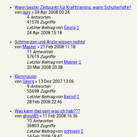
Wann bester Zeitpunkt für Krafttraining, wann Schulterhilfe?
von
lazy
»
24 Apr 2008 00:24
4
Antworten
41576
Zugriffe
Letzter Beitrag
von
Georg
24 Apr 2008 15:18
Schmerzen und Ärzte wissen nichts!
von
Master
»
21 Feb 2008 11:18
11
Antworten
57619
Zugriffe
Letzter Beitrag
von
Master
20 Mär 2008 20:38
Klimmzüge
von
Georg
»
13 Dez 2007 13:06
9
Antworten
55698
Zugriffe
Letzter Beitrag
von
Bernd
28 Feb 2008 22:46
Was kann das sein was ich hab???
von
ghost85
»
11 Feb 2008 16:36
10
Antworten
36803
Zugriffe
Letzter Beitrag
von
schneini
14 Feb 2008 18:42