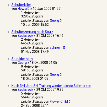
Schulterkiller
von
HowarD
»
10 Jan 2009 01:57
1
Antworten
32862
Zugriffe
Letzter Beitrag
von
Georg
10 Jan 2009 15:52
Schulterzerrung nach Sturz
von
Becksrock
»
31 Okt 2008 16:46
2
Antworten
64524
Zugriffe
Letzter Beitrag
von
schneini
01 Nov 2008 17:49
Shoulder horn
von
Georg
»
18 Okt 2008 01:05
0
Antworten
58153
Zugriffe
Letzter Beitrag
von
Georg
18 Okt 2008 01:05
Nach 3/4 Jahr SH-Training wieder leichte Schmerzen
von
Becksrock
»
29 Okt 2007 19:39
5
Antworten
56447
Zugriffe
Letzter Beitrag
von
Flower.Child
24 Sep 2008 22:11