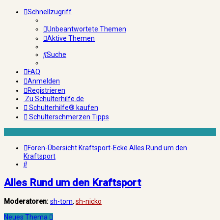
Schnellzugriff
Unbeantwortete Themen
Aktive Themen
Suche
FAQ
Anmelden
Registrieren
Zu Schulterhilfe.de
Schulterhilfe® kaufen
Schulterschmerzen Tipps
Foren-Übersicht
Kraftsport-Ecke
Alles Rund um den
Kraftsport
Suche
Alles Rund um den Kraftsport
Moderatoren:
sh-tom
,
sh-nicko
Neues Thema