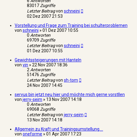
6
Antworten
83017
Zugriffe
Letzter Beitrag
von
schneini
02 Dez 2007 21:53
Vorstellung und Frage zum Training bei schulterproblemen
von
schneini
»
01 Dez 2007 10:55
0
Antworten
69709
Zugriffe
Letzter Beitrag
von
schneini
01 Dez 2007 10:55
Gewichtssteigerungen mit Hanteln
von
vin
»
22 Nov 2007 18:36
2
Antworten
51476
Zugriffe
Letzter Beitrag
von
sh-tom
24 Nov 2007 14:45
servus bin jetzt neu hier und möchte mich gerne vorstllen
von
jerry-seim
»
13 Nov 2007 14:18
0
Antworten
69068
Zugriffe
Letzter Beitrag
von
jerry-seim
13 Nov 2007 14:18
Allgemein zu Kraft und Trainingsumstellung....
von
oneforme
»
01 Apr 2007 17:23