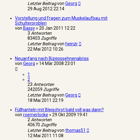
Letzter Beitrag
von
Georg
29 Aug 2012 22:14
Vorstellung und Fragen zum Muskelaufbau mit
Schulterproblen
von
Bassy
»
20 Jan 2011 12:22
3
Antworten
83403
Zugriffe
Letzter Beitrag
von
heinzr
22 Mai 2012 10:26
Neuanfang nach Bizepssehnenabriss
von
Georg
»
14 Mär 2008 23:01
1
2
23
Antworten
242059
Zugriffe
Letzter Beitrag
von
Georg
18 Mai 2011 22:19
Füllhanteln mit Bleischrot bald voll was dann?
von
roemerlocke
»
29 Okt 2009 19:41
2
Antworten
40670
Zugriffe
Letzter Beitrag
von
thomas51
12 Mai 2011 11:08