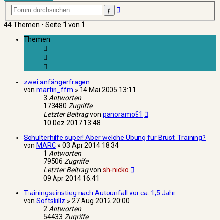
Erweiterte
Suche
Suche
44 Themen • Seite
1
von
1
Themen
zwei anfängerfragen
von
martin_ffm
»
14 Mai 2005 13:11
3
Antworten
173480
Zugriffe
Letzter Beitrag
von
panoramo91
10 Dez 2017 13:48
Schulterhilfe super! Aber welche Übung für Brust-Training?
von
MARC
»
03 Apr 2014 18:34
1
Antworten
79506
Zugriffe
Letzter Beitrag
von
sh-nicko
09 Apr 2014 16:41
Trainingseinstieg nach Autounfall vor ca. 1,5 Jahr
von
Softskillz
»
27 Aug 2012 20:00
2
Antworten
54433
Zugriffe