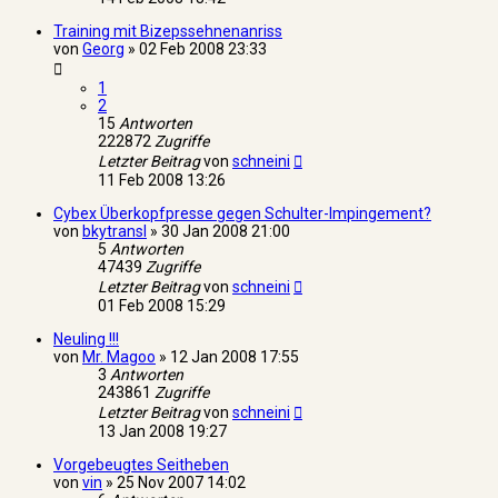
Training mit Bizepssehnenanriss
von
Georg
»
02 Feb 2008 23:33
1
2
15
Antworten
222872
Zugriffe
Letzter Beitrag
von
schneini
11 Feb 2008 13:26
Cybex Überkopfpresse gegen Schulter-Impingement?
von
bkytransl
»
30 Jan 2008 21:00
5
Antworten
47439
Zugriffe
Letzter Beitrag
von
schneini
01 Feb 2008 15:29
Neuling !!!
von
Mr. Magoo
»
12 Jan 2008 17:55
3
Antworten
243861
Zugriffe
Letzter Beitrag
von
schneini
13 Jan 2008 19:27
Vorgebeugtes Seitheben
von
vin
»
25 Nov 2007 14:02