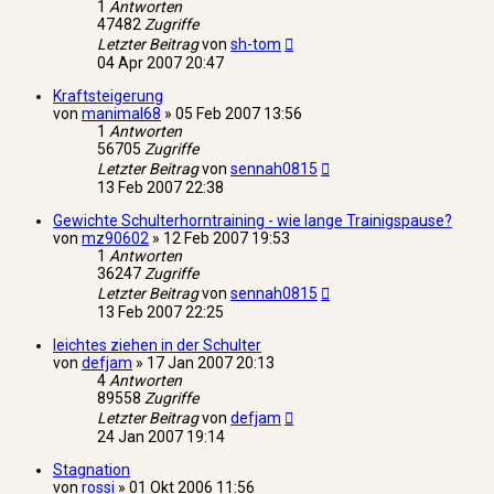
1
Antworten
47482
Zugriffe
Letzter Beitrag
von
sh-tom
04 Apr 2007 20:47
Kraftsteigerung
von
manimal68
»
05 Feb 2007 13:56
1
Antworten
56705
Zugriffe
Letzter Beitrag
von
sennah0815
13 Feb 2007 22:38
Gewichte Schulterhorntraining - wie lange Trainigspause?
von
mz90602
»
12 Feb 2007 19:53
1
Antworten
36247
Zugriffe
Letzter Beitrag
von
sennah0815
13 Feb 2007 22:25
leichtes ziehen in der Schulter
von
defjam
»
17 Jan 2007 20:13
4
Antworten
89558
Zugriffe
Letzter Beitrag
von
defjam
24 Jan 2007 19:14
Stagnation
von
rossi
»
01 Okt 2006 11:56