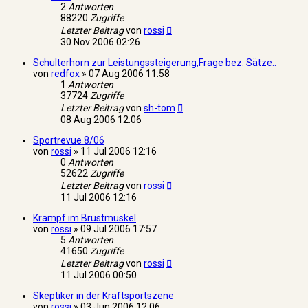
2
Antworten
88220
Zugriffe
Letzter Beitrag
von
rossi
30 Nov 2006 02:26
Schulterhorn zur Leistungssteigerung,Frage bez. Sätze..
von
redfox
»
07 Aug 2006 11:58
1
Antworten
37724
Zugriffe
Letzter Beitrag
von
sh-tom
08 Aug 2006 12:06
Sportrevue 8/06
von
rossi
»
11 Jul 2006 12:16
0
Antworten
52622
Zugriffe
Letzter Beitrag
von
rossi
11 Jul 2006 12:16
Krampf im Brustmuskel
von
rossi
»
09 Jul 2006 17:57
5
Antworten
41650
Zugriffe
Letzter Beitrag
von
rossi
11 Jul 2006 00:50
Skeptiker in der Kraftsportszene
von
rossi
»
03 Jun 2006 12:06