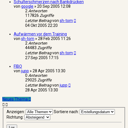
Schulterschmerzen nach Bankdrücken
von
google
»
20 Sep 2005 12:08
2
Antworten
117826
Zugriffe
Letzter Beitrag
von
sh-tom
04 Okt 2005 22:20
Aufwärmen vor dem Training
von
sh-tom
»
28 Feb 2005 11:26
2
Antworten
44483
Zugriffe
Letzter Beitrag
von
sh-tom
27 Sep 2005 17:15
FIBO
von
jupp
»
28 Apr 2005 13:30
0
Antworten
29025
Zugriffe
Letzter Beitrag
von
jupp
28 Apr 2005 13:30
Neues Thema
Anzeigen:
Sortiere nach:
Richtung: