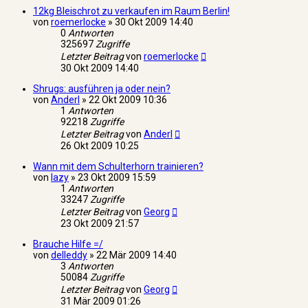
12kg Bleischrot zu verkaufen im Raum Berlin!
von
roemerlocke
»
30 Okt 2009 14:40
0
Antworten
325697
Zugriffe
Letzter Beitrag
von
roemerlocke
30 Okt 2009 14:40
Shrugs: ausführen ja oder nein?
von
Anderl
»
22 Okt 2009 10:36
1
Antworten
92218
Zugriffe
Letzter Beitrag
von
Anderl
26 Okt 2009 10:25
Wann mit dem Schulterhorn trainieren?
von
lazy
»
23 Okt 2009 15:59
1
Antworten
33247
Zugriffe
Letzter Beitrag
von
Georg
23 Okt 2009 21:57
Brauche Hilfe =/
von
delleddy
»
22 Mär 2009 14:40
3
Antworten
50084
Zugriffe
Letzter Beitrag
von
Georg
31 Mär 2009 01:26